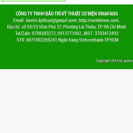
CÔNG TY TNHH BẢO TRÌ KỸ THUẬT CƠ ĐIỆN VINAFANS
Email:
baotri.kythuat@gmail.com
;
http://vankhinen.com,
Địa chỉ: số 59/15 Vĩnh Phú 37, Phường Lái Thiêu, TP. Hồ Chí Minh
Tel/Zalo: 0786583272, 0913771002, ,MST: 3703413493
STK: 0071002265241 Ngân hàng Vietcombank TP.HCM
Copyright 2014 by quat