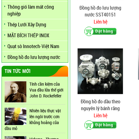
Thông gió làm mát công
Đồng hồ đo lưu lượng
nghiệp
nước SST40151
Liên hệ
Thép Lưới Xây Dựng
MẶT BÍCH THÉP INOX
Quạt sò Innotech-Việt Nam
Đồng hồ đo lưu lượng nước
TIN TỨC MỚI
Tính cần kiệm của
Vua dầu lửa thế giới
John D. Rockefeller
Đồng hồ đo dầu theo
nguyên lý bánh răng
Nhiên liệu thực vật
FLOMEC OM015
Liên hệ
lên ngôi trước cơn
khủng hoảng của
dầu mỏ