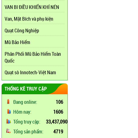
VAN BI ĐIỀU KHIỂN KHÍ NÉN
Van, Mặt Bích và phụ kiện
Quạt Công Nghiệp
Mũ Bảo Hiểm
Phân Phối Mũ Bảo Hiểm Toàn
Quốc
Quạt sò Innotech-Việt Nam
THỐNG KÊ TRUY CẬP
Đang online:
106
Hôm nay:
1606
Tổng truy cập:
33,437,090
Tổng sản phẩm:
4719