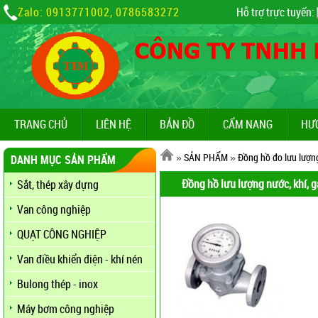
Zalo: 0913771002, 0786583272
Hỗ trợ trực tuyến:
TRANG CHỦ
LIÊN HỆ
BẢN ĐỒ
CẨM NANG
HƯ
»
SẢN PHẨM
»
Đồng hồ đo lưu lượn
DANH MỤC SẢN PHẨM
Đồng hồ lưu lượng nước, khí, ga
Sắt, thép xây dựng
Van công nghiệp
QUẠT CÔNG NGHIỆP
Van điều khiển điện - khí nén
Bulong thép - inox
Máy bơm công nghiệp