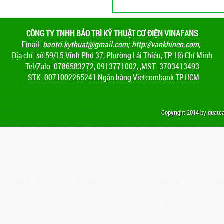
CÔNG TY TNHH BẢO TRÌ KỸ THUẬT CƠ ĐIỆN VINAFANS
Email:
baotri.kythuat@gmail.com
;
http://vankhinen.com,
Địa chỉ: số 59/15 Vĩnh Phú 37, Phường Lái Thiêu, TP. Hồ Chí Minh
Tel/Zalo: 0786583272, 0913771002, ,MST: 3703413493
STK: 0071002265241 Ngân hàng Vietcombank TP.HCM
Copyright 2014 by quat