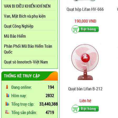
VAN BI ĐIỀU KHIỂN KHÍ NÉN
Quạt hộp Lifan HV-666
Van, Mặt Bích và phụ kiện
190,000 VNĐ
Quạt Công Nghiệp
Mũ Bảo Hiểm
Phân Phối Mũ Bảo Hiểm Toàn
Quốc
Quạt sò Innotech-Việt Nam
THỐNG KÊ TRUY CẬP
Đang online:
194
Quạt bàn Lifan B-212
Hôm nay:
2832
Liên hệ
Tổng truy cập:
33,440,388
Tổng sản phẩm:
4719