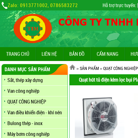
Zalo: 0913771002, 0786583272
Hỗ trợ trực tuyến:
TRANG CHỦ
LIÊN HỆ
BẢN ĐỒ
CẨM NANG
HƯ
»
SẢN PHẨM
»
QUẠT CÔNG NGHIỆP
DANH MỤC SẢN PHẨM
Quạt hút tủ điện kèm lọc bụi P
Sắt, thép xây dựng
Van công nghiệp
QUẠT CÔNG NGHIỆP
Van điều khiển điện - khí nén
Bulong thép - inox
Máy bơm công nghiệp