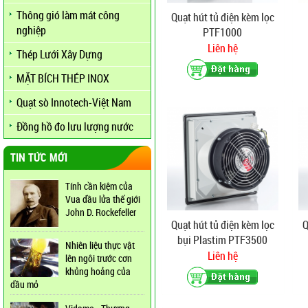
Thông gió làm mát công
Quạt hút tủ điện kèm lọc
nghiệp
PTF1000
Liên hệ
Thép Lưới Xây Dựng
MẶT BÍCH THÉP INOX
Quạt sò Innotech-Việt Nam
Đồng hồ đo lưu lượng nước
TIN TỨC MỚI
Tính cần kiệm của
Vua dầu lửa thế giới
John D. Rockefeller
Quạt hút tủ điện kèm lọc
Q
bụi Plastim PTF3500
Nhiên liệu thực vật
Liên hệ
lên ngôi trước cơn
khủng hoảng của
dầu mỏ