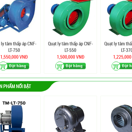
 ly tâm thấp áp CNF-
Quạt ly tâm thấp áp CNF-
Quạt ly tâm th
LT-750
LT-550
LT-37
1,550,000 VNĐ
1,500,000 VNĐ
1,225,00
N PHẨM NỔI BẬT