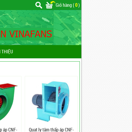
Giỏ hàng (
0
)
I THIỆU
ấp áp CNF-
Quạt ly tâm thấp áp CNF-