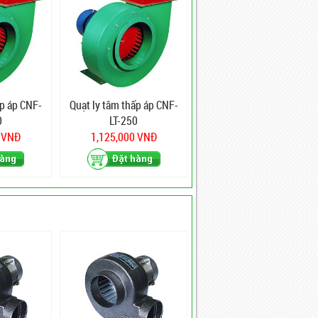
ấp áp CNF-
Quạt ly tâm thấp áp CNF-
0
LT-250
0 VNĐ
1,125,000 VNĐ