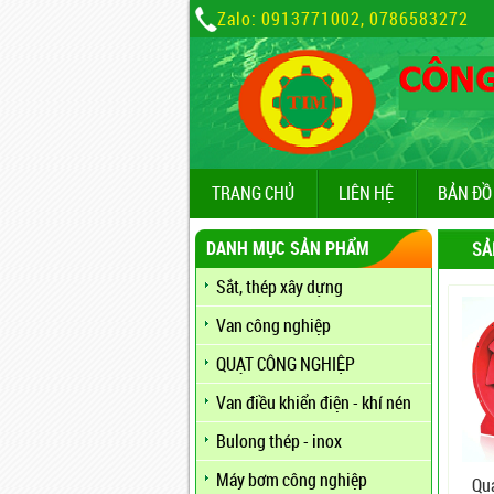
Zalo: 0913771002, 0786583272
TRANG CHỦ
LIÊN HỆ
BẢN ĐỒ
DANH MỤC SẢN PHẨM
SẢ
Sắt, thép xây dựng
Van công nghiệp
QUẠT CÔNG NGHIỆP
Van điều khiển điện - khí nén
Bulong thép - inox
Máy bơm công nghiệp
Qu