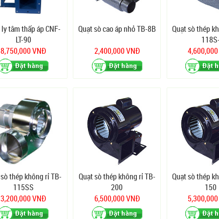
 ly tâm thấp áp CNF-
Quạt sò cao áp nhỏ TB-8B
Quạt sò thép kh
LT-90
118S
8,750,000 VNĐ
2,400,000 VNĐ
4,600,00
 sò thép không rỉ TB-
Quạt sò thép không rỉ TB-
Quạt sò thép kh
115SS
200
150
3,200,000 VNĐ
6,500,000 VNĐ
5,300,00