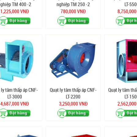
nghiệp TM 400 -2
nghiệp TM 250 -2
LT-550
1,225,000 VNĐ
780,000 VNĐ
8,750,00
 ly tâm thấp áp CNF-
Quạt ly tâm thấp áp CNF-
Quạt ly tâm th
LT-3000
LT-2200
LT-150
4,687,000 VNĐ
3,250,000 VNĐ
2,562,00