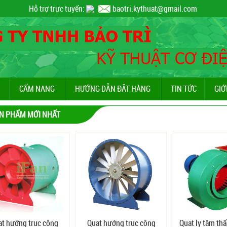
Hỗ trợ trực tuyến:
baotri.kythuat@gmail.com
CẨM NANG
HƯỚNG DẪN ĐẶT HÀNG
TIN TỨC
GIỚ
N PHẨM MỚI NHẤT
ạt hướng trục công
Quạt hướng trục công
Quạt ly tâm th