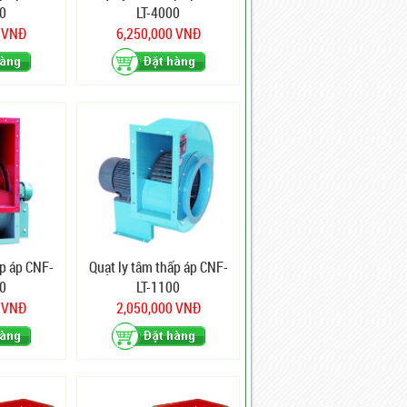
0
LT-4000
0 VNĐ
6,250,000 VNĐ
ấp áp CNF-
Quạt ly tâm thấp áp CNF-
0
LT-1100
0 VNĐ
2,050,000 VNĐ