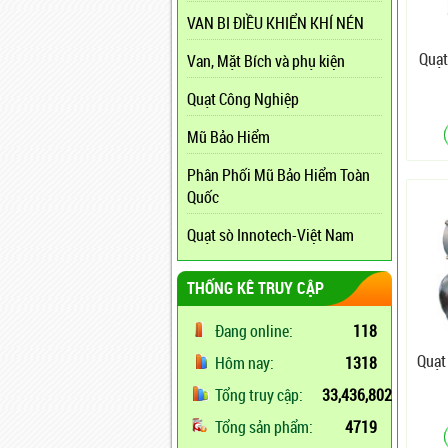
VAN BI ĐIỀU KHIỂN KHÍ NÉN
Quạt
Van, Mặt Bích và phụ kiện
Quạt Công Nghiệp
Mũ Bảo Hiểm
Phân Phối Mũ Bảo Hiểm Toàn
Quốc
Quạt sò Innotech-Việt Nam
THỐNG KÊ TRUY CẬP
Đang online:
118
Quạt
Hôm nay:
1318
Tổng truy cập:
33,436,802
Tổng sản phẩm:
4719