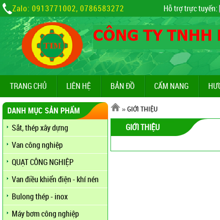
Zalo: 0913771002, 0786583272
Hỗ trợ trực tuyến:
TRANG CHỦ
LIÊN HỆ
BẢN ĐỒ
CẨM NANG
HƯ
»
GIỚI THIỆU
DANH MỤC SẢN PHẨM
GIỚI THIỆU
Sắt, thép xây dựng
Van công nghiệp
QUẠT CÔNG NGHIỆP
Van điều khiển điện - khí nén
Bulong thép - inox
Máy bơm công nghiệp