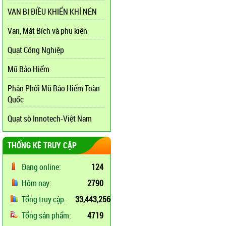
VAN BI ĐIỀU KHIỂN KHÍ NÉN
Van, Mặt Bích và phụ kiện
Quạt Công Nghiệp
Mũ Bảo Hiểm
Phân Phối Mũ Bảo Hiểm Toàn
Quốc
Quạt sò Innotech-Việt Nam
THỐNG KÊ TRUY CẬP
Đang online:
124
Hôm nay:
2790
Tổng truy cập:
33,443,256
Tổng sản phẩm:
4719