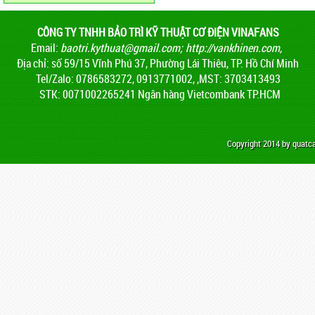
CÔNG TY TNHH BẢO TRÌ KỸ THUẬT CƠ ĐIỆN VINAFANS
Email:
baotri.kythuat@gmail.com
;
http://vankhinen.com,
Địa chỉ: số 59/15 Vĩnh Phú 37, Phường Lái Thiêu, TP. Hồ Chí Minh
Tel/Zalo: 0786583272, 0913771002, ,MST: 3703413493
STK: 0071002265241 Ngân hàng Vietcombank TP.HCM
Copyright 2014 by quat