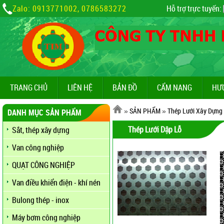
Zalo: 0913771002, 0786583272
Hỗ trợ trực tuyến:
TRANG CHỦ
LIÊN HỆ
BẢN ĐỒ
CẨM NANG
HƯ
»
SẢN PHẨM
»
Thép Lưới Xây Dựng
DANH MỤC SẢN PHẨM
Thép Lưới Dập Lỗ
Sắt, thép xây dựng
Van công nghiệp
QUẠT CÔNG NGHIỆP
Van điều khiển điện - khí nén
Bulong thép - inox
Máy bơm công nghiệp