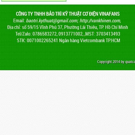
CÔNG TY TNHH BẢO TRÌ KỸ THUẬT CƠ ĐIỆN VINAFANS
Email:
baotri.kythuat@gmail.com
;
http://vankhinen.com,
Địa chỉ: số 59/15 Vĩnh Phú 37, Phường Lái Thiêu, TP. Hồ Chí Minh
Tel/Zalo: 0786583272, 0913771002, ,MST: 3703413493
STK: 0071002265241 Ngân hàng Vietcombank TP.HCM
Copyright 2014 by quat