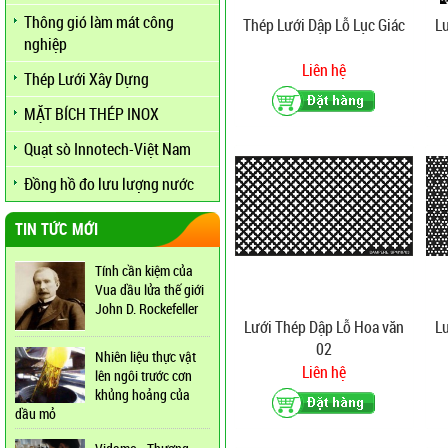
Thông gió làm mát công
Thép Lưới Dập Lỗ Lục Giác
L
nghiệp
Liên hệ
Thép Lưới Xây Dựng
MẶT BÍCH THÉP INOX
Quạt sò Innotech-Việt Nam
Đồng hồ đo lưu lượng nước
TIN TỨC MỚI
Tính cần kiệm của
Vua dầu lửa thế giới
John D. Rockefeller
Lưới Thép Dập Lỗ Hoa văn
L
02
Nhiên liệu thực vật
Liên hệ
lên ngôi trước cơn
khủng hoảng của
dầu mỏ