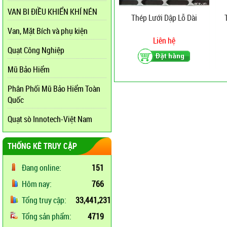
VAN BI ĐIỀU KHIỂN KHÍ NÉN
Thép Lưới Dập Lỗ Dài
Van, Mặt Bích và phụ kiện
Liên hệ
Quạt Công Nghiệp
Mũ Bảo Hiểm
Phân Phối Mũ Bảo Hiểm Toàn
Quốc
Quạt sò Innotech-Việt Nam
THỐNG KÊ TRUY CẬP
Đang online:
151
Hôm nay:
766
Tổng truy cập:
33,441,231
Tổng sản phẩm:
4719