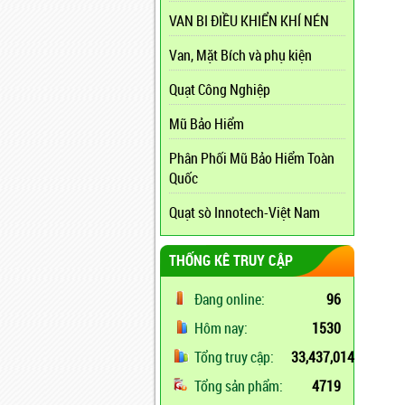
VAN BI ĐIỀU KHIỂN KHÍ NÉN
Van, Mặt Bích và phụ kiện
Quạt Công Nghiệp
Mũ Bảo Hiểm
Phân Phối Mũ Bảo Hiểm Toàn
Quốc
Quạt sò Innotech-Việt Nam
THỐNG KÊ TRUY CẬP
Đang online:
96
Hôm nay:
1530
Tổng truy cập:
33,437,014
Tổng sản phẩm:
4719