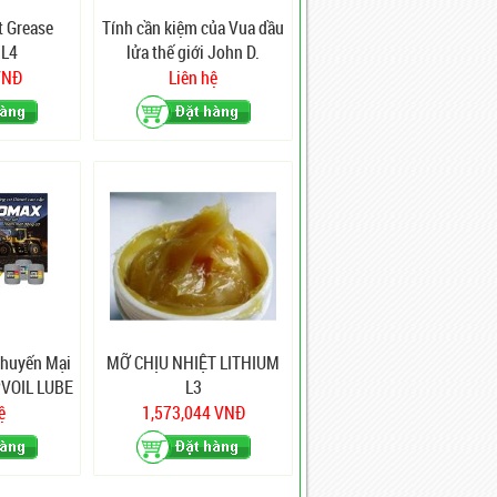
t Grease
Tính cần kiệm của Vua dầu
 L4
lửa thế giới John D.
Rockefeller
VNĐ
Liên hệ
Khuyến Mại
MỠ CHỊU NHIỆT LITHIUM
PVOIL LUBE
L3
ệ
1,573,044 VNĐ