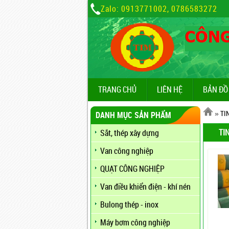
Zalo: 0913771002, 0786583272
TRANG CHỦ
LIÊN HỆ
BẢN ĐỒ
»
TI
DANH MỤC SẢN PHẨM
TI
Sắt, thép xây dựng
Van công nghiệp
QUẠT CÔNG NGHIỆP
Van điều khiển điện - khí nén
Bulong thép - inox
Máy bơm công nghiệp