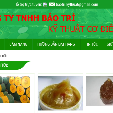
Hỗ trợ trực tuyến:
baotri.kythuat@gmail.com
CẨM NANG
HƯỚNG DẪN ĐẶT HÀNG
TIN TỨC
GIỚ
N TỨC
N TỨC