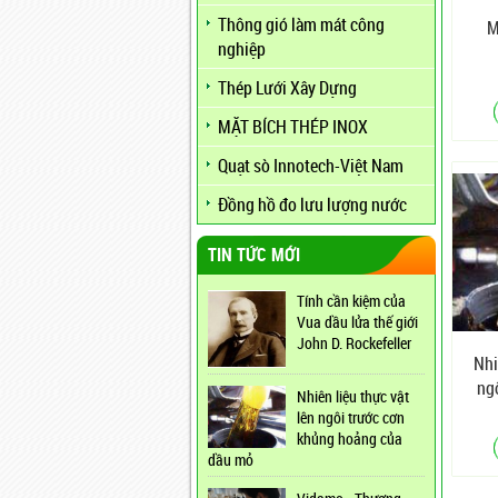
Thông gió làm mát công
M
nghiệp
Thép Lưới Xây Dựng
MẶT BÍCH THÉP INOX
Quạt sò Innotech-Việt Nam
Đồng hồ đo lưu lượng nước
TIN TỨC MỚI
Tính cần kiệm của
Vua dầu lửa thế giới
John D. Rockefeller
Nhi
ng
Nhiên liệu thực vật
h
lên ngôi trước cơn
khủng hoảng của
dầu mỏ