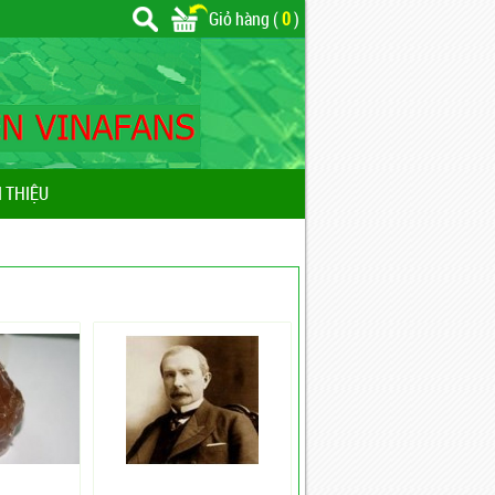
Giỏ hàng (
0
)
I THIỆU