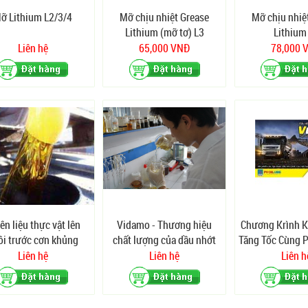
ỡ Lithium L2/3/4
Mỡ chịu nhiệt Grease
Mỡ chịu nhiệ
Lithium (mỡ tơ) L3
Lithium
Liên hệ
65,000 VNĐ
78,000 
ên liệu thực vật lên
Vidamo - Thương hiệu
Chương Krình 
ôi trước cơn khủng
chất lượng của dầu nhớt
Tăng Tốc Cùng 
oảng của dầu mỏ
Việt
Liên hệ
Liên hệ
Liên h