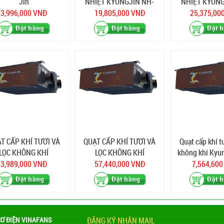
Jin
NHIỆT KYUNGJIN NH-
NHIỆT KYUNG
260D
500D
3,996,000 VNĐ
19,805,000 VNĐ
25,375,00
T CẤP KHÍ TƯƠI VÀ
QUẠT CẤP KHÍ TƯƠI VÀ
Quạt cấp khí t
LỌC KHÔNG KHÍ
LỌC KHÔNG KHÍ
không khí Kyu
YUNGJIN NH-150
KYUNGJIN NH-300
500
3,989,000 VNĐ
57,440,000 VNĐ
7,564,60
CƠ ĐIỆN VINAFANS
ĐĂNG KÝ NHẬN MAIL