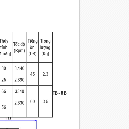
Thủy
Tiếng
Trọng
Tốc độ
tỉnh
ồn
lượng
(Rpm)
MmAq)
(DB)
(Kg)
30
3,440
45
2.3
26
2,890
66
3340
TB - 8 B
60
3.5
2,830
56