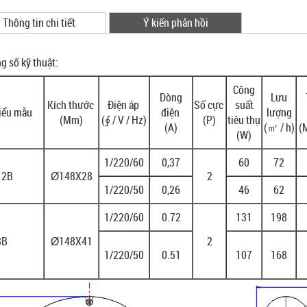
Thông tin chi tiết
Ý kiến phản hồi
g số kỹ thuật:
Công
Dòng
Lưu
Kích thước
Điện áp
Số cực
suất
iểu mẫu
điện
lượng
(Mm)
(∮ / V / Hz)
(P)
tiêu thụ
(A)
(㎥ / h)
(
(W)
1/220/60
0,37
60
72
12B
Ø148X28
2
1/220/50
0,26
46
62
1/220/60
0.72
131
198
8B
Ø148X41
2
1/220/50
0.51
107
168