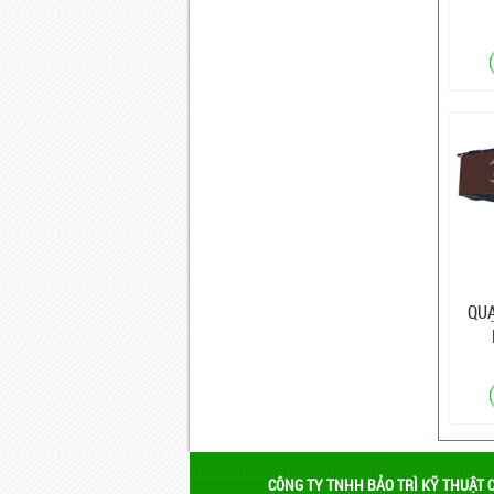
QUẠ
K
CÔNG TY TNHH BẢO TRÌ KỸ THUẬT 