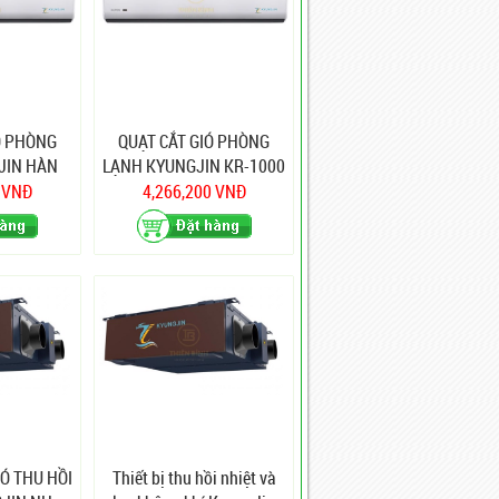
Ó PHÒNG
QUẠT CẮT GIÓ PHÒNG
JIN HÀN
LẠNH KYUNGJIN KR-1000
1200
0 VNĐ
4,266,200 VNĐ
Ó THU HỒI
Thiết bị thu hồi nhiệt và