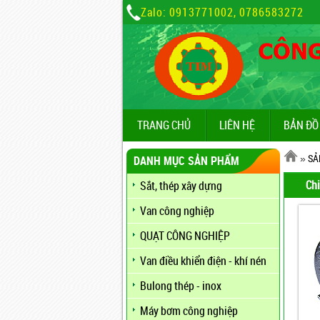
Zalo: 0913771002, 0786583272
TRANG CHỦ
LIÊN HỆ
BẢN ĐỒ
»
SẢ
DANH MỤC SẢN PHẨM
Chi
Sắt, thép xây dựng
Van công nghiệp
QUẠT CÔNG NGHIỆP
Van điều khiển điện - khí nén
Bulong thép - inox
Máy bơm công nghiệp