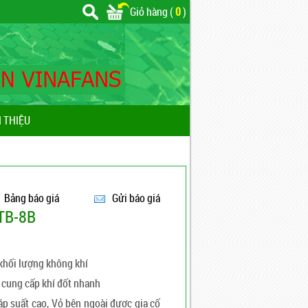
Giỏ hàng (
0
)
I THIỆU
Bảng báo giá
Gửi báo giá
 TB-8B
khối lượng không khí
à cung cấp khí đốt nhanh
áp suất cao, Vỏ bên ngoài được gia cố