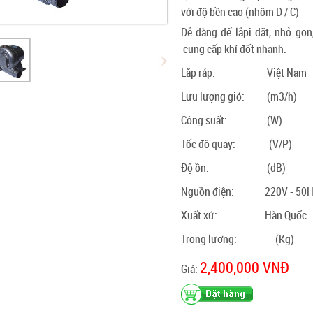
với độ bền cao (nhôm D / C)
Dễ dàng để lắpi đặt, nhỏ gọn
cung cấp khí đốt nhanh.
Lắp ráp:
Việt Nam
Lưu lượng gió:
(m3/h)
Công suất:
(W)
Tốc độ quay:
(V/P)
Độ ồn:
(dB)
Nguồn điện:
220V - 50
Xuất xứ:
Hàn Quốc
Trọng lượng:
(Kg)
2,400,000 VNĐ
Giá: