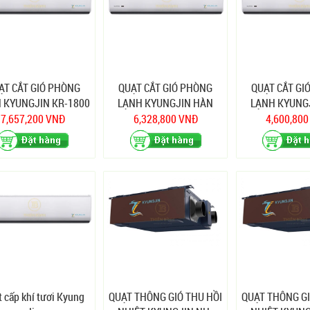
ẠT CẮT GIÓ PHÒNG
QUẠT CẮT GIÓ PHÒNG
QUẠT CẮT GI
 KYUNGJIN KR-1800
LẠNH KYUNGJIN HÀN
LẠNH KYUNG
QUỐC KR-1500
QUỐC KR-
7,657,200 VNĐ
6,328,800 VNĐ
4,600,80
 cấp khí tươi Kyung
QUẠT THÔNG GIÓ THU HỒI
QUẠT THÔNG GI