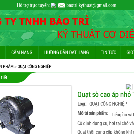
Hỗ trợ trực tuyến:
baotri.kythuat@gmail.com
CẨM NANG
HƯỚNG DẪN ĐẶT HÀNG
TIN TỨC
GIỚ
N PHẨM
»
QUẠT CÔNG NGHIỆP
 tiết
Quạt sò cao áp nhỏ
Loại:
QUẠT CÔNG NGHIỆP
Mô tả sản phẩm:
Tiếng ồn và 
Cố định dụng cụ, hơi tại chỗ v
Quạt thổi cung cấp không khí 