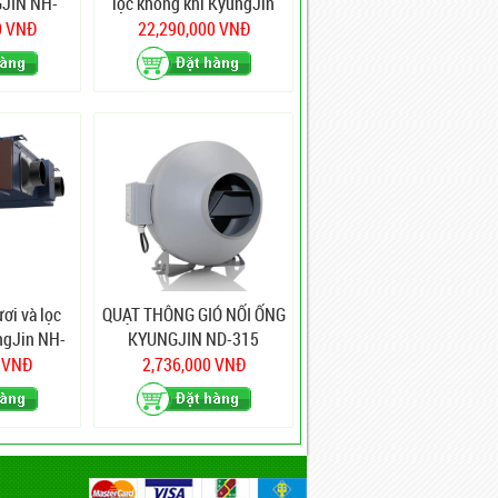
JIN NH-
lọc không khí KyungJin
NH-360D
0 VNĐ
22,290,000 VNĐ
ươi và lọc
QUẠT THÔNG GIÓ NỐI ỐNG
ngJin NH-
KYUNGJIN ND-315
0 VNĐ
2,736,000 VNĐ