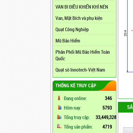
VAN BI ĐIỀU KHIỂN KHÍ NÉN
Van, Mặt Bích và phụ kiện
Quạt Công Nghiệp
Mũ Bảo Hiểm
Phân Phối Mũ Bảo Hiểm Toàn
Quốc
Quạt sò Innotech-Việt Nam
THỐNG KÊ TRUY CẬP
Đang online:
346
SẢ
Hôm nay:
5793
Tổng truy cập:
33,449,328
Tổng sản phẩm:
4719