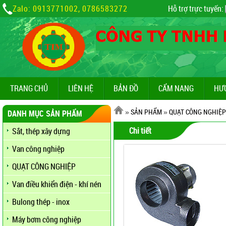
Zalo: 0913771002, 0786583272
Hỗ trợ trực tuyến:
TRANG CHỦ
LIÊN HỆ
BẢN ĐỒ
CẨM NANG
HƯ
»
SẢN PHẨM
»
QUẠT CÔNG NGHIỆP
DANH MỤC SẢN PHẨM
Chi tiết
Sắt, thép xây dựng
Van công nghiệp
QUẠT CÔNG NGHIỆP
Van điều khiển điện - khí nén
Bulong thép - inox
Máy bơm công nghiệp