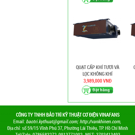
QUẠT CẤP KHÍ TƯƠI VÀ
LỌC KHÔNG KHÍ
KYUNGJIN NH-150
3,989,000 VNĐ
CÔNG TY TNHH BẢO TRÌ KỸ THUẬT CƠ ĐIỆN VINAFANS
Email:
baotri.kythuat@gmail.com
;
http://vankhinen.com,
Địa chỉ: số 59/15 Vĩnh Phú 37, Phường Lái Thiêu, TP. Hồ Chí Minh
Tel/Zalo: 0786583272, 0913771002, ,MST: 3703413493