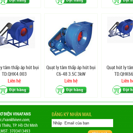
ly tâm thấp áp hút bụi
Quạt ly tâm thấp áp hút bụi
Quạt hút ly tâ
TD.QHK4.003
C6-48 3.5C 3kW
TD.QHK66
Liên hệ
Liên hệ
Liên h
CƠ ĐIỆN VINAFANS
ĐĂNG KÝ NHẬN MAIL
p://vankhinen.com,
 Thiêu, TP. Hồ Chí Minh
 ,MST: 3703413493