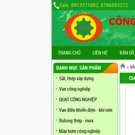
Zalo: 0913771002, 0786583272
TRANG CHỦ
LIÊN HỆ
BẢN ĐỒ
»
SẢ
DANH MỤC SẢN PHẨM
Chi
Sắt, thép xây dựng
Van công nghiệp
QUẠT CÔNG NGHIỆP
Van điều khiển điện - khí nén
Bulong thép - inox
Máy bơm công nghiệp