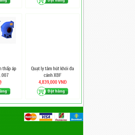
m thấp áp
Quạt ly tâm hút khói đa
.007
cánh XBF
ệ
4,839,000 VNĐ