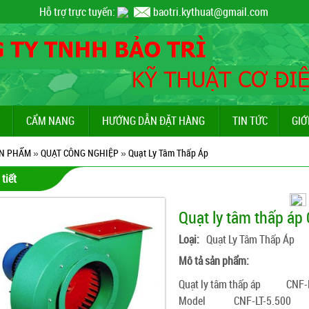
Hỗ trợ trực tuyến:
baotri.kythuat@gmail.com
CẨM NANG
HƯỚNG DẪN ĐẶT HÀNG
TIN TỨC
GIỚ
N PHẨM
»
QUẠT CÔNG NGHIỆP
»
Quạt Ly Tâm Thấp Áp
 tiết
Quạt ly tâm thấp áp
Loại:
Quạt Ly Tâm Thấp Áp
Mô tả sản phẩm:
Quạt ly tâm thấp áp
CNF-
Model
CNF-LT-5.500