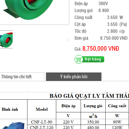
Điện áp
380V
Lượng gió
8.400
Công suất
3.650
W
Cột áp
3.650
(Pa)
Tốc độ
2.800
r/p
Đơn giá
8.750.000
VND
8,750,000 VNĐ
Giá:
Thông tin chi tiết
Ý kiến phản hồi