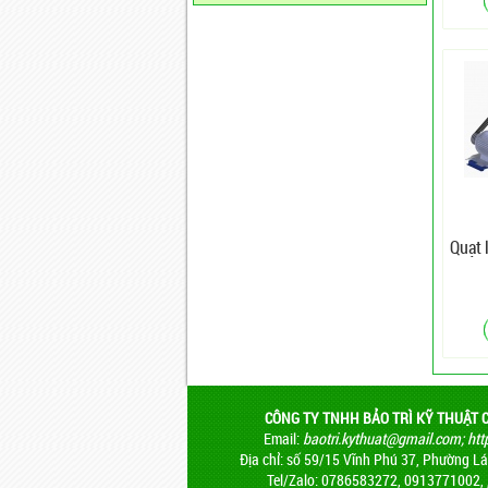
Quạt 
CÔNG TY TNHH BẢO TRÌ KỸ THUẬT 
Email:
baotri.kythuat@gmail.com
;
htt
Địa chỉ: số 59/15 Vĩnh Phú 37, Phường Lái
Tel/Zalo: 0786583272, 0913771002,