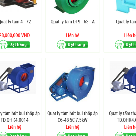
uạt ly tâm 4 - 72
Quạt ly tâm DT9 - 63 - A
Quạt ly tâ
28,000,000 VNĐ
Liên hệ
Liên h
ly tâm hút bụi thấp áp
Quạt ly tâm hút bụi thấp áp
Quạt ly tấm th
TD.QHK4.0014
C6-48 5C 7.5kW
TD.QHK4.
Liên hệ
Liên hệ
Liên h