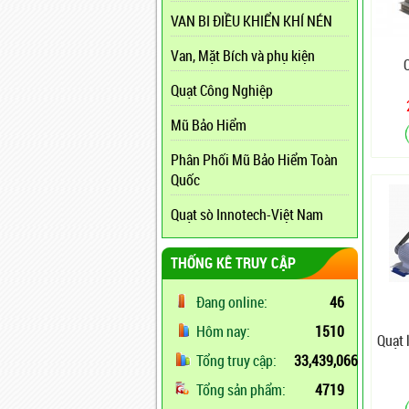
VAN BI ĐIỀU KHIỂN KHÍ NÉN
Van, Mặt Bích và phụ kiện
Q
Quạt Công Nghiệp
Mũ Bảo Hiểm
Phân Phối Mũ Bảo Hiểm Toàn
Quốc
Quạt sò Innotech-Việt Nam
THỐNG KÊ TRUY CẬP
Đang online:
46
Hôm nay:
1510
Quạt 
Tổng truy cập:
33,439,066
Tổng sản phẩm:
4719