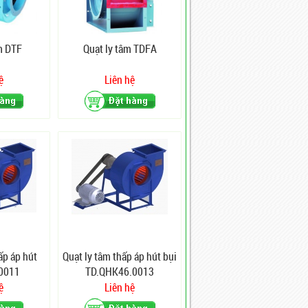
m DTF
Quạt ly tâm TDFA
ệ
Liên hệ
ấp áp hút
Quạt ly tâm thấp áp hút bụi
0011
TD.QHK46.0013
ệ
Liên hệ